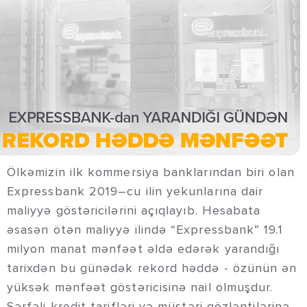
Ölkəmizin ilk kommersiya banklarından biri olan
Expressbank 2019–cu ilin yekunlarına dair
maliyyə göstəricilərini açıqlayıb. Hesabata
əsasən ötən maliyyə ilində “Expressbank” 19.1
milyon manat mənfəət əldə edərək yarandığı
tarixdən bu günədək rekord həddə - özünün ən
yüksək mənfəət göstəricisinə nail olmuşdur.
Sərfəli kredit tarifləri və müştəri gözləntilərinə