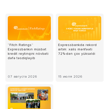
“Fitch Ratings”
Expressbankda rekord
Expressbankın müsbət
artım: xalis mənfəəti
kredit reytinqini növbəti
72%-dən çox yüksəldi
dəfə təsdiqləyib
07 августа 2026
15 июля 2026