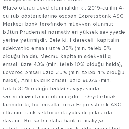
Əlavə olaraq qeyd olunmalıdır ki, 2019-cu ilin 4-
cü rüb göstəricilərinə əsasən Expressbank ASC
Mərkəzi bank tərəfindən müəyyən olunmuş
bütün Prudensial normativləri yüksək səviyyədə
yerinə yetirmişdir. Belə ki, I dərəcəli kapitalın
adekvatlıq əmsalı üzrə 35% (min. tələb 5%
olduğu halda), Məcmu kapitalın adekvatlıq
əmsalı üzrə 43% (min. tələb 10% olduğu halda),
Leverec əmsalı üzrə 25% (min. tələb 4% olduğu
halda), Ani likvidlik əmsalı üzrə 96.6% (min.
tələb 30% olduğu halda) səviyyəsində
saxlanılması təmin olunmuşdur . Qeyd etmək
lazımdır ki, bu əmsallar üzrə Expressbank ASC
ölkənin bank sektorunda yüksək pillələrdə
dayanır. Bu isə bir daha bankın maliyyə
cəhətdən sağlam və dayanıqlı olduğunu sübut