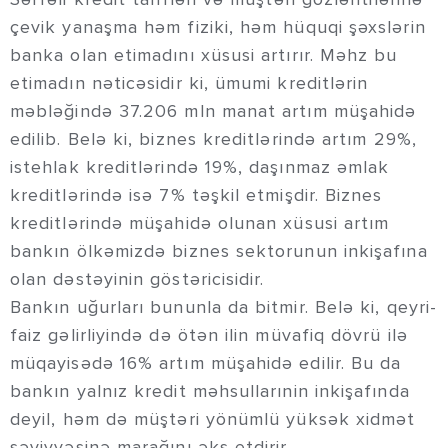
çevik yanaşma həm fiziki, həm hüquqi şəxslərin
banka olan etimadını xüsusi artırır. Məhz bu
etimadın nəticəsidir ki, ümumi kreditlərin
məbləğində 37.206 mln manat artım müşahidə
edilib. Belə ki, biznes kreditlərində artım 29%,
istehlak kreditlərində 19%, daşınmaz əmlak
kreditlərində isə 7% təşkil etmişdir. Biznes
kreditlərində müşahidə olunan xüsusi artım
bankın ölkəmizdə biznes sektorunun inkişafına
olan dəstəyinin göstəricisidir.
Bankın uğurları bununla da bitmir. Belə ki, qeyri-
faiz gəlirliyində də ötən ilin müvafiq dövrü ilə
müqayisədə 16% artım müşahidə edilir. Bu da
bankın yalnız kredit məhsullarınin inkişafında
deyil, həm də müştəri yönümlü yüksək xidmət
səviyyəsinə marağını əks etdirir.