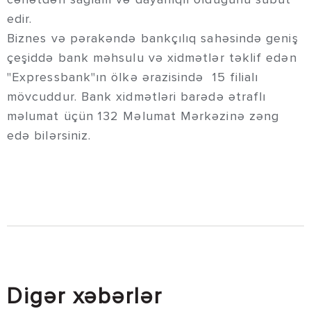
edir.
Biznes və pərakəndə bankçılıq sahəsində geniş
çeşiddə bank məhsulu və xidmətlər təklif edən
"Expressbank"ın ölkə ərazisində 15 filialı
mövcuddur. Bank xidmətləri barədə ətraflı
məlumat üçün 132 Məlumat Mərkəzinə zəng
edə bilərsiniz.
Digər xəbərlər