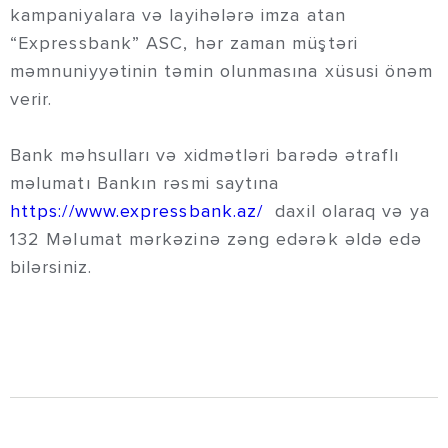
kampaniyalara və layihələrə imza atan
“Expressbank” ASC, hər zaman müştəri
məmnuniyyətinin təmin olunmasına xüsusi önəm
verir.
Bank məhsulları və xidmətləri barədə ətraflı
məlumatı Bankın rəsmi saytına
https://www.expressbank.az/
daxil olaraq və ya
132 Məlumat mərkəzinə zəng edərək əldə edə
bilərsiniz.