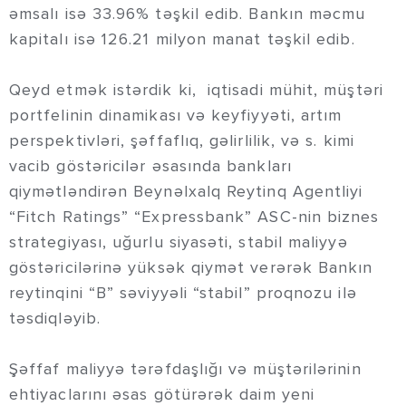
əmsalı isə 33.96% təşkil edib. Bankın məcmu
kapitalı isə 126.21 milyon manat təşkil edib.
Qeyd etmək istərdik ki, iqtisadi mühit, müştəri
portfelinin dinamikası və keyfiyyəti, artım
perspektivləri, şəffaflıq, gəlirlilik, və s. kimi
vacib göstəricilər əsasında bankları
qiymətləndirən Beynəlxalq Reytinq Agentliyi
“Fitch Ratings” “Expressbank” ASC-nin biznes
strategiyası, uğurlu siyasəti, stabil maliyyə
göstəricilərinə yüksək qiymət verərək Bankın
reytinqini “B” səviyyəli “stabil” proqnozu ilə
təsdiqləyib.
Şəffaf maliyyə tərəfdaşlığı və müştərilərinin
ehtiyaclarını əsas götürərək daim yeni