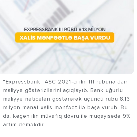
“Expressbank” ASC 2021-ci ilin III rübünə dair
maliyyə göstəricilərini açıqlayıb. Bank uğurlu
maliyyə nəticələri göstərərək üçüncü rübü 8.13
milyon manat xalis mənfəət ilə başa vurub. Bu
da, keçən ilin müvafiq dövrü ilə müqayisədə 9%
artım deməkdir.