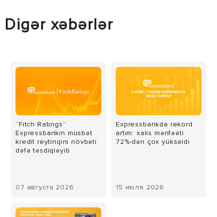
Digər xəbərlər
“Fitch Ratings”
Expressbankda rekord
Expressbankın müsbət
artım: xalis mənfəəti
kredit reytinqini növbəti
72%-dən çox yüksəldi
dəfə təsdiqləyib
07 августа 2026
15 июля 2026