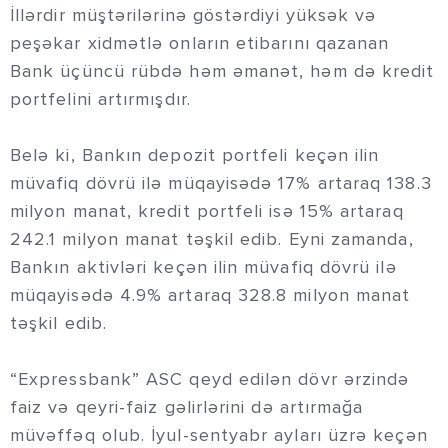
İllərdir müştərilərinə göstərdiyi yüksək və
peşəkar xidmətlə onların etibarını qazanan
Bank üçüncü rübdə həm əmanət, həm də kredit
portfelini artırmışdır.
Belə ki, Bankın depozit portfeli keçən ilin
müvafiq dövrü ilə müqayisədə 17% artaraq 138.3
milyon manat, kredit portfeli isə 15% artaraq
242.1 milyon manat təşkil edib. Eyni zamanda,
Bankın aktivləri keçən ilin müvafiq dövrü ilə
müqayisədə 4.9% artaraq 328.8 milyon manat
təşkil edib.
“Expressbank” ASC qeyd edilən dövr ərzində
faiz və qeyri-faiz gəlirlərini də artırmağa
müvəffəq olub. İyul-sentyabr ayları üzrə keçən