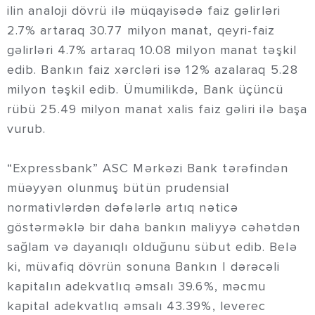
ilin analoji dövrü ilə müqayisədə faiz gəlirləri
2.7% artaraq 30.77 milyon manat, qeyri-faiz
gəlirləri 4.7% artaraq 10.08 milyon manat təşkil
edib. Bankın faiz xərcləri isə 12% azalaraq 5.28
milyon təşkil edib. Ümumilikdə, Bank üçüncü
rübü 25.49 milyon manat xalis faiz gəliri ilə başa
vurub.
“Expressbank” ASC Mərkəzi Bank tərəfindən
müəyyən olunmuş bütün prudensial
normativlərdən dəfələrlə artıq nəticə
göstərməklə bir daha bankın maliyyə cəhətdən
sağlam və dayanıqlı olduğunu sübut edib. Belə
ki, müvafiq dövrün sonuna Bankın I dərəcəli
kapitalın adekvatlıq əmsalı 39.6%, məcmu
kapital adekvatlıq əmsalı 43.39%, leverec