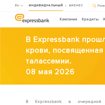
RU
ИНДИВИДУАЛЬНЫЙ
БИЗНЕС
/
Пои
Кампании
Кредиты
В Expressbank прошл
крови, посвященна
талассемии.
08 мая 2026
В Expressbank в очередной