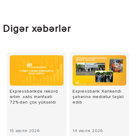
Digər xəbərlər
Expressbankda rekord
Expressbank Xankəndi
artım: xalis mənfəəti
şəhərinə mediatur təşkil
72%-dən çox yüksəldi
edib
15 июля 2026
14 июля 2026