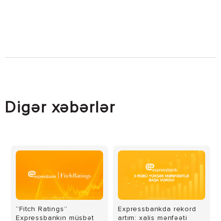
Digər xəbərlər
“Fitch Ratings”
Expressbankda rekord
Expressbankın müsbət
artım: xalis mənfəəti