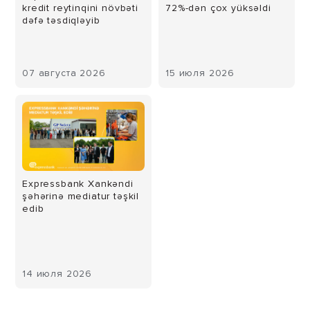
kredit reytinqini növbəti
72%-dən çox yüksəldi
dəfə təsdiqləyib
07 августа 2026
15 июля 2026
Expressbank Xankəndi
şəhərinə mediatur təşkil
edib
14 июля 2026