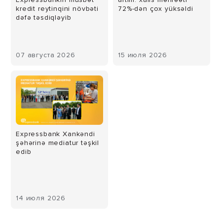
kredit reytinqini növbəti
72%-dən çox yüksəldi
dəfə təsdiqləyib
07 августа 2026
15 июля 2026
Expressbank Xankəndi
şəhərinə mediatur təşkil
edib
14 июля 2026