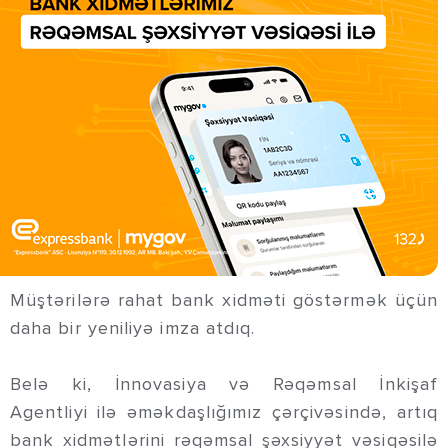
Müştərilərə rahat bank xidməti göstərmək üçün
daha bir yeniliyə imza atdıq.
Belə ki, İnnovasiya və Rəqəmsal İnkişaf
Agentliyi ilə əməkdaşlığımız çərçivəsində, artıq
bank xidmətlərini rəqəmsal şəxsiyyət vəsiqəsilə