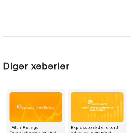
Digər xəbərlər
“Fitch Ratings”
Expressbankda rekord
Expressbankın müsbət
artım: xalis mənfəəti