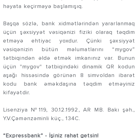
həyata keçirməyə başlamışıq.
Başqa sözlə, bank xidmətlərindən yararlanmaq
üçün şəxsiyyət vəsiqənizi fiziki olaraq təqdim
etməyə ehtiyac yoxdur. Çünki şəxsiyyət
vəsiqənizin bütün məlumatlarını “mygov”
tətbiqindən əldə etmək imkanınız var. Bunun
üçün "mygov" tətbiqindəki dinamik QR kodun
aşağı hissəsində görünən 8 simvoldan ibarət
kodu bank əməkdaşına təqdim etməyiniz
kifayətdir.
Lisenziya №119, 30.12.1992, AR MB. Bakı şəh.,
Y.V.Çəmənzəminli küç., 134C.
“Expressbank” - İşiniz rahat getsin!