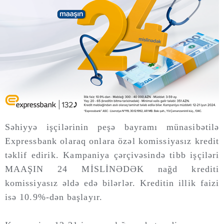
Səhiyyə işçilərinin peşə bayramı münasibətilə
Expressbank olaraq onlara özəl komissiyasız kredit
təklif edirik. Kampaniya çərçivəsində tibb işçiləri
MAAŞIN 24 MİSLİNƏDƏK nağd krediti
komissiyasız əldə edə bilərlər. Kreditin illik faizi
isə 10.9%-dən başlayır.