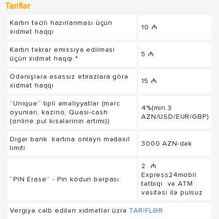
Tariflər
Kartın təcili hazırlanması üçün
10 ₼
xidmət haqqı
Kartın təkrar emissiya edilməsi
5 ₼
üçün xidmət haqqı *
Ödənişlərə əsassız etirazlara görə
15 ₼
xidmət haqqı
“Unique” tipli əməliyyatlar (mərc
4%(min.3
oyunları, kazino, Quasi-cash
AZN/USD/EUR/GBP)
(online pul kisələrinin artımı))
Digər bank kartına onlayn mədaxil
3000 AZN-dək
limiti
2 ₼
Express24mobil
“PIN Erase” - Pin kodun bərpası
tətbiqi və ATM
vasitəsi ilə pulsuz
Vergiyə cəlb edilən xidmətlər üzrə
TARİFLƏR