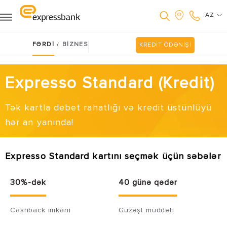
AZ
FƏRDİ
BİZNES
/
KREDİT ÖDƏNİŞİ
Expresso Standard (Kredit)
Tək kartla debet rahatlığı və kredit üstünlüyü
hər an yanında!
Expresso Standard kartını seçmək üçün səbələr
30%-dək
40 günə qədər
Cashback imkanı
Güzəşt müddəti