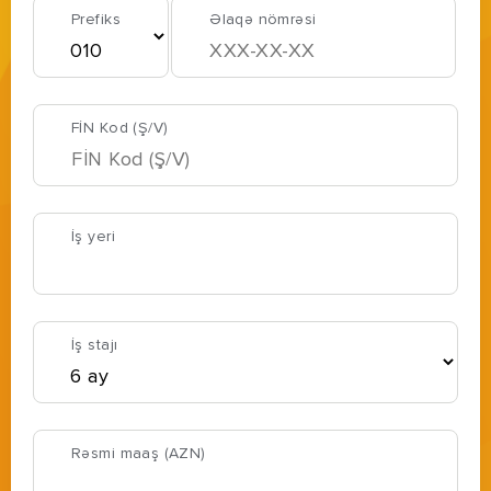
Prefiks
Əlaqə nömrəsi
FİN Kod (Ş/V)
İş yeri
İş stajı
Rəsmi maaş (AZN)