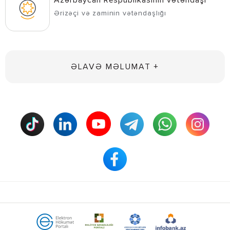
Azərbaycan Respublikasının vətəndaşı
Ərizəçi və zaminin vətəndaşlığı
ƏLAVƏ MƏLUMAT +