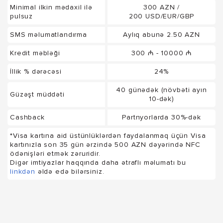
Minimal ilkin mədaxil ilə
300 AZN /
pulsuz
200 USD/EUR/GBP
SMS məlumatlandırma
Aylıq abunə 2.50 AZN
Kredit məbləği
300 ₼ - 10000 ₼
İllik % dərəcəsi
24%
40 günədək (növbəti ayın
Güzəşt müddəti
10-dək)
Cashback
Partnyorlarda 30%-dək
*Visa kartına aid üstünlüklərdən faydalanmaq üçün Visa
kartınızla son 35 gün ərzində 500 AZN dəyərində NFC
ödənişləri etmək zəruridir.
Digər imtiyazlar haqqında daha ətraflı məlumatı bu
linkdən
əldə edə bilərsiniz.