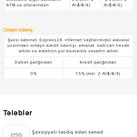
ATM və ofislərindən
₼/$/€/£)
₼/$/€/£)
Onlayn ödəniş
Şəxsi kabinet, Express24, internet saytlar/mobil əlavələr
üzərindən onlayn kredit ödənişi, əmanət, kart/cari hesab
artimi və elektron pul kisələrinə vəsaitin artımı
Debet qalığından
Kredit qalığından
0%
1.5% (min. 2 ₼/$/€/£)
Tələblər
Şəxsiyyəti təsdiq edən sənəd