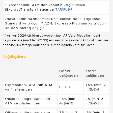
"Expressbank" ATM-dən vəsaitin köçürülməsi
(ExpressTransfer) haqqında
TARİFLƏR
Əlavə kartın hazırlanması üzrə xidmət haqqı Expresso
Standard kartı üçün 7 AZN, Expresso Platinum kartı üçün
35 AZN olaraq dəyişir.
* 1 yanvar 2024-cü ildən qüvvəyə minən AR Vergi Məcəlləsindəki
dəyişikliklərə (maddə 102.1.22) əsasən: fiziki şəxslərin kart qalıqları üzrə
ödənilən illik faiz gəlirlərindən 10% məbləğində vergi tutulacaq.
Nağdlaşdırma
Debet
Kredit
qalığından
qalığından
Expressbank ASC-nin ATM
1.5% (min. 2
Pulsuz
və filiallarından
₼/$/€/£)
Ölkədaxili digər bankların
1.5% (min. 2
2% (min. 3
ATM və ofislərindən
₼/$/€/£)
₼/$/€/£)
Ölkəxarici digər bankların
3% (min. 3
3% (min. 3