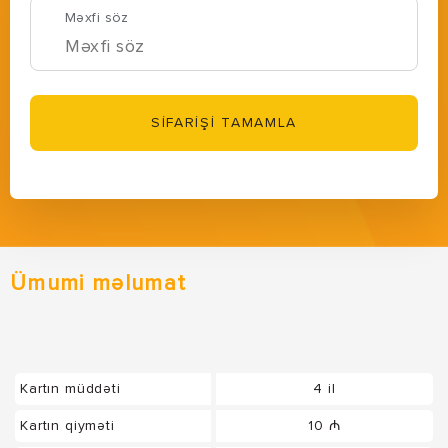
Məxfi söz
SİFARİŞİ TAMAMLA
Ümumi məlumat
Kartın müddəti
4 il
Kartın qiyməti
10 ₼