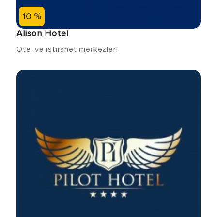
10 %
Alison Hotel
Otel və istirahət mərkəzləri