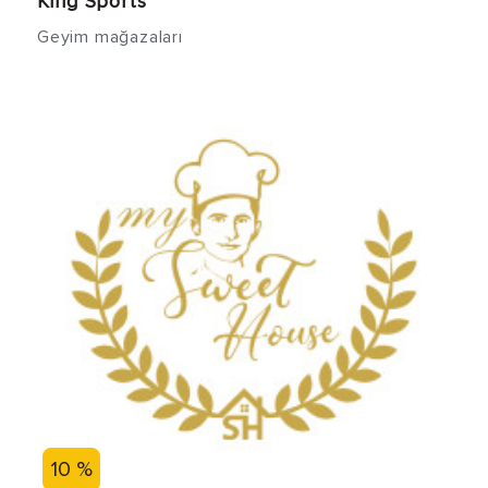
King Sports
Geyim mağazaları
10 %