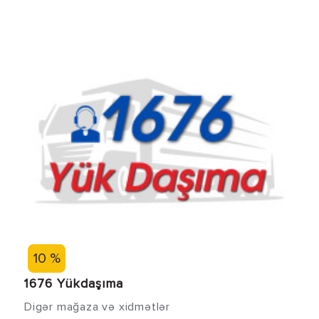
10 %
1676 Yükdaşıma
Digər mağaza və xidmətlər