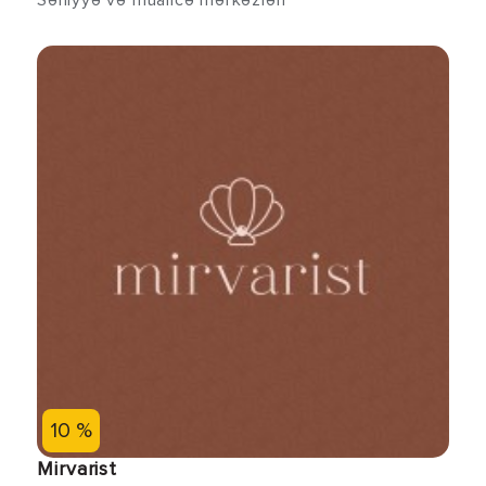
Səhiyyə və müalicə mərkəzləri
10 %
Mirvarist