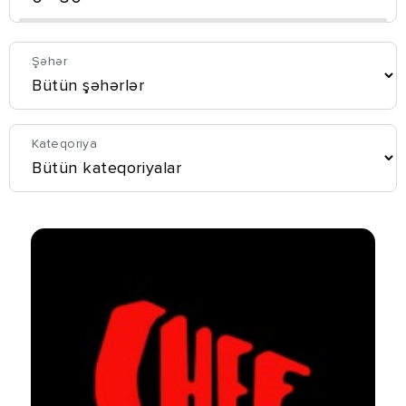
Şəhər
Kateqoriya