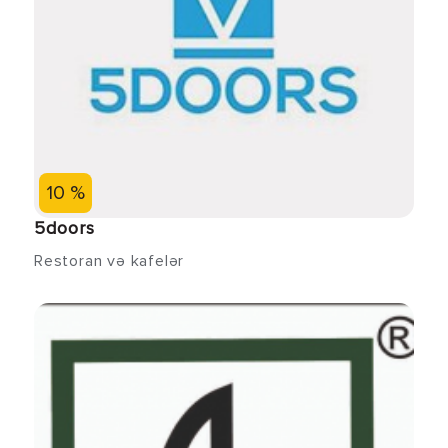
10 %
5doors
Restoran və kafelər