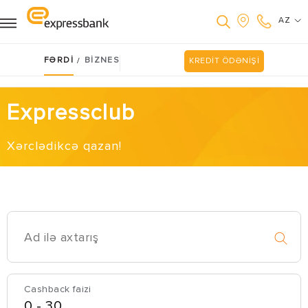
AZ
FƏRDİ
BİZNES
/
KREDİT ÖDƏNİŞİ
Expressclub
Xərclədikcə qazan!
Cashback faizi
0
-
30