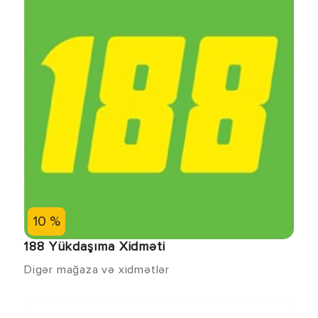
10 %
188 Yükdaşıma Xidməti
Digər mağaza və xidmətlər