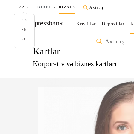
AZ
FƏRDİ
BİZNES
/
Axtarış
AZ
Kreditlər
Depozitlər
EN
RU
Kartlar
Korporativ və biznes kartları