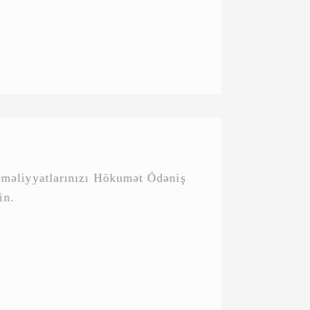
ki əməliyyatlarınızı Hökumət
həyata keçirin.