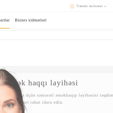
Ümumi məlumat
O
İstifadə qaydaları və konfidensiallıq siyasəti
Kartlar
Biznes xidmətləri
Biznesinizin maliyyə əməliyyatlarını daha rahat və sürətli idarə etməyiniz ü
Yükləmək üçün QR kodu skan edin.
Əmək haqqı layihəsi
Şirkətiniz üçün səmərəli əməkhaqqı layihəsini təq
vasitəsilə köçürmələri rahat idarə edin.