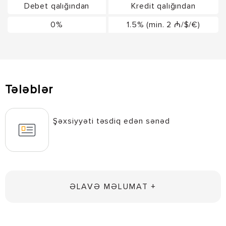
Debet qalığından
Kredit qalığından
0%
1.5% (min. 2 ₼/$/€)
Tələblər
Şəxsiyyəti təsdiq edən sənəd
ƏLAVƏ MƏLUMAT +