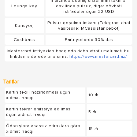
İl ərzində ödəniş sisteminin təkliflər
Lounge key
daxilində pulsuz, digər növbəti
istifadələr üçün 32 USD
Pulsuz qoşulma imkanı (Telegram chat
Konsyerj
vasitəsilə: MCassistancebot)
Cashback
Partnyorlarda 30%-dək
Mastercard imtiyazları haqqında daha ətraflı məlumatı bu
linkdən əldə edə bilərsiniz.
https://www.mastercard.az/
Tariflər
Kartın təcili hazırlanması üçün
10 ₼
xidmət haqqı
Kartın təkrar emissiya edilməsi
5 ₼
üçün xidmət haqqı
Ödənişlərə əsassız etirazlara görə
15 ₼
xidmət haqqı