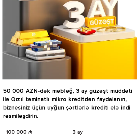
50 000 AZN-dək məbləğ, 3 ay güzəşt müddəti
ilə Qızıl təminatlı mikro kreditdən faydalanın,
biznesiniz üçün uyğun şərtlərlə krediti elə indi
rəsmiləşdirin.
100 000 ₼
3 ay