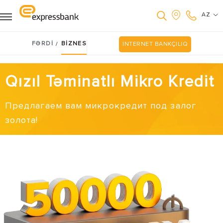
AZ
FƏRDİ
BİZNES
/
İNTERNET BANKÇILIQ
Qızıl Təminatlı Mikro Kredit
Предлагаем вам микрокредит под залог
золота!