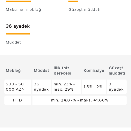
Maksimal məbləğ
Güzəşt müddəti
36 ayadək
Müddət
İllik faiz
Güzəşt
Məbləğ
Müddət
Komissiya
dərəcəsi
müddəti
500 - 50
36
min. 23% -
3
1.5% - 2%
000 AZN
ayadək
max. 29%
ayadək
FİFD
min. 24.07% - maks. 41.60%