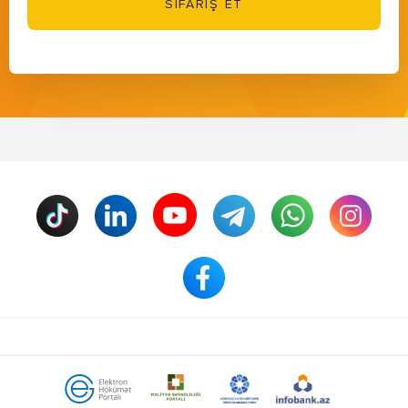
SİFARİŞ ET