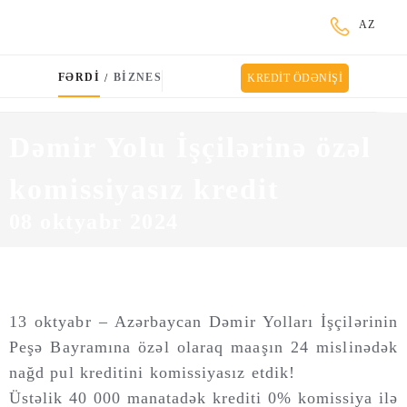
AZ
FƏRDİ
BİZNES
/
KREDİT ÖDƏNİŞİ
Dəmir Yolu İşçilərinə özəl
komissiyasız kredit
08 oktyabr 2024
13 oktyabr – Azərbaycan Dəmir Yolları İşçilərinin
Peşə Bayramına özəl olaraq maaşın 24 mislinədək
nağd pul kreditini komissiyasız etdik!
Üstəlik 40 000 manatadək krediti 0% komissiya ilə