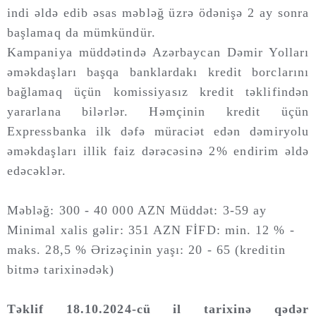
indi əldə edib əsas məbləğ üzrə ödənişə 2 ay sonra
başlamaq da mümkündür.
Kampaniya müddətində Azərbaycan Dəmir Yolları
əməkdaşları başqa banklardakı kredit borclarını
bağlamaq üçün komissiyasız kredit təklifindən
yararlana bilərlər. Həmçinin kredit üçün
Expressbanka ilk dəfə müraciət edən dəmiryolu
əməkdaşları illik faiz dərəcəsinə 2% endirim əldə
edəcəklər.
Məbləğ: 300 - 40 000 AZN Müddət: 3-59 ay
Minimal xalis gəlir: 351 AZN FİFD: min. 12 % -
maks. 28,5 % Ərizəçinin yaşı: 20 - 65 (kreditin
bitmə tarixinədək)
Təklif 18.10.2024-cü il tarixinə qədər