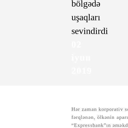
bölgədə
uşaqları
sevindirdi
02
iyun
2019
Hər zaman korporativ so
fərqlənən, ölkənin apar
“Expressbank”ın əməkda