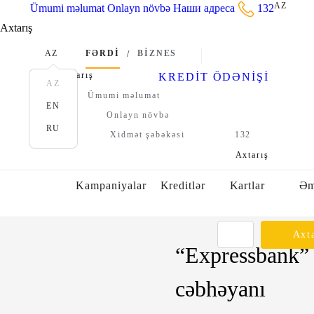
AZ
Ümumi məlumat
Onlayn növbə
Наши адреса
132
Axtarış
AZ
FƏRDİ
BİZNES
/
Axtarış
KREDİT ÖDƏNİŞİ
AZ
Ümumi məlumat
EN
Onlayn növbə
İstifadə qaydaları və konfidensiallıq siyasəti
RU
Xidmət şəbəkəsi
132
Axtarış
Kampaniyalar
Kreditlər
Kartlar
Əm
Axta
“Expressbank”
cəbhəyanı