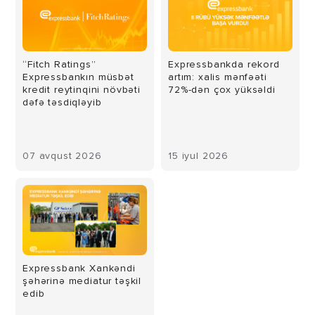
“Fitch Ratings”
Expressbankda rekord
Expressbankın müsbət
artım: xalis mənfəəti
kredit reytinqini növbəti
72%-dən çox yüksəldi
dəfə təsdiqləyib
07 avqust 2026
15 iyul 2026
Expressbank Xankəndi
şəhərinə mediatur təşkil
edib