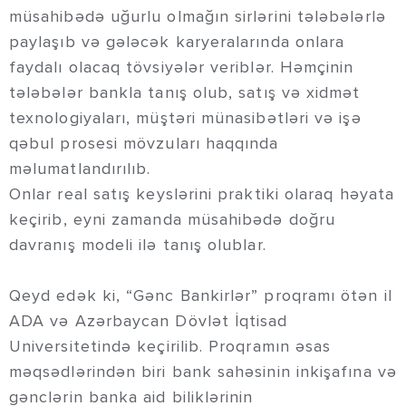
müsahibədə uğurlu olmağın sirlərini tələbələrlə
paylaşıb və gələcək karyeralarında onlara
faydalı olacaq tövsiyələr veriblər. Həmçinin
tələbələr bankla tanış olub, satış və xidmət
texnologiyaları, müştəri münasibətləri və işə
qəbul prosesi mövzuları haqqında
məlumatlandırılıb.
Onlar real satış keyslərini praktiki olaraq həyata
keçirib, eyni zamanda müsahibədə doğru
davranış modeli ilə tanış olublar.
Qeyd edək ki, “Gənc Bankirlər” proqramı ötən il
ADA və Azərbaycan Dövlət İqtisad
Universitetində keçirilib. Proqramın əsas
məqsədlərindən biri bank sahəsinin inkişafına və
gənclərin banka aid biliklərinin