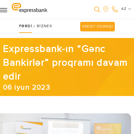
AZ
FƏRDİ
BİZNES
/
KREDİT ÖDƏNİŞİ
Expressbank-ın “Gənc
Bankirlər” proqramı davam
edir
06 iyun 2023