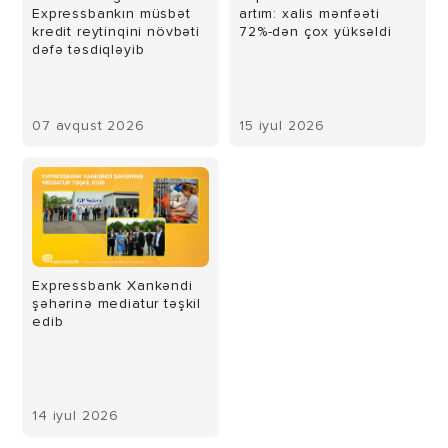
Expressbankın müsbət
artım: xalis mənfəəti
kredit reytinqini növbəti
72%-dən çox yüksəldi
dəfə təsdiqləyib
07 avqust 2026
15 iyul 2026
Expressbank Xankəndi
şəhərinə mediatur təşkil
edib
14 iyul 2026