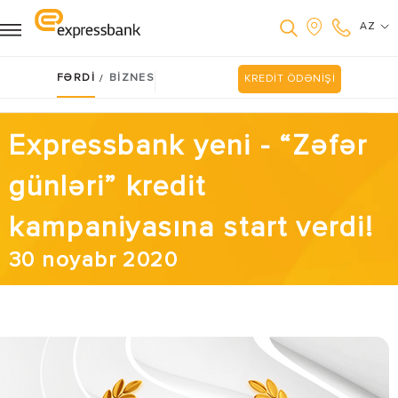
AZ
FƏRDİ
BİZNES
/
KREDİT ÖDƏNİŞİ
Expressbank yeni - “Zəfər
günləri” kredit
kampaniyasına start verdi!
30 noyabr 2020