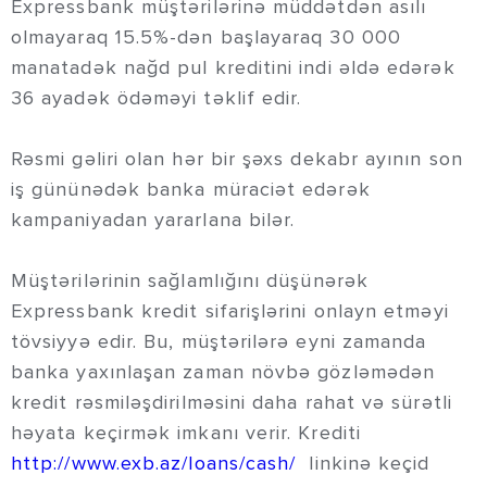
Expressbank müştərilərinə müddətdən asılı
olmayaraq 15.5%-dən başlayaraq 30 000
manatadək nağd pul kreditini indi əldə edərək
36 ayadək ödəməyi təklif edir.
Rəsmi gəliri olan hər bir şəxs dekabr ayının son
iş gününədək banka müraciət edərək
kampaniyadan yararlana bilər.
Müştərilərinin sağlamlığını düşünərək
Expressbank kredit sifarişlərini onlayn etməyi
tövsiyyə edir. Bu, müştərilərə eyni zamanda
banka yaxınlaşan zaman növbə gözləmədən
kredit rəsmiləşdirilməsini daha rahat və sürətli
həyata keçirmək imkanı verir. Krediti
http://www.exb.az/loans/cash/
linkinə keçid