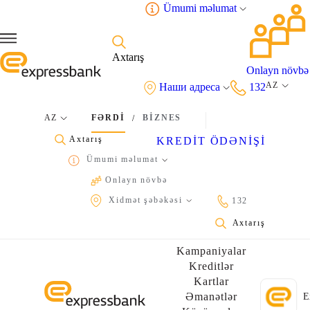
Ümumi məlumat
Axtarış
Onlayn növbə
AZ
Наши адреса
132
AZ
FƏRDİ
BİZNES
/
Axtarış
KREDİT ÖDƏNİŞİ
Ümumi məlumat
Onlayn növbə
İstifadə qaydaları və konfidensiallıq siyasəti
Xidmət şəbəkəsi
132
Axtarış
Kampaniyalar
Kreditlər
Kartlar
Əmanətlər
E