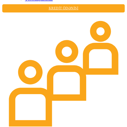
KREDİT ÖDƏNİŞİ