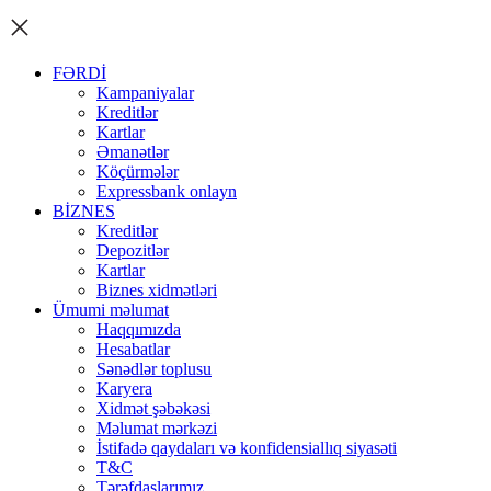
FƏRDİ
Kampaniyalar
Kreditlər
Kartlar
Əmanətlər
Köçürmələr
Expressbank onlayn
BİZNES
Kreditlər
Depozitlər
Kartlar
Biznes xidmətləri
Ümumi məlumat
Haqqımızda
Hesabatlar
Sənədlər toplusu
Karyera
Xidmət şəbəkəsi
Məlumat mərkəzi
İstifadə qaydaları və konfidensiallıq siyasəti
T&C
Tərəfdaşlarımız