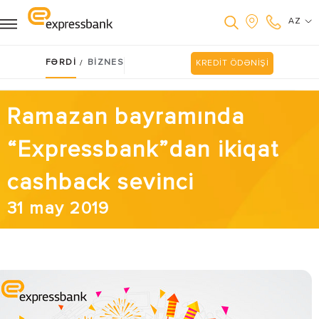
AZ
FƏRDİ
BİZNES
/
KREDİT ÖDƏNİŞİ
Ramazan bayramında
“Expressbank”dan ikiqat
cashback sevinci
31 may 2019