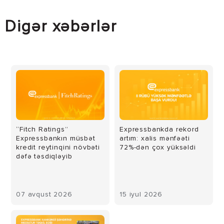
Digər xəbərlər
“Fitch Ratings”
Expressbankda rekord
Expressbankın müsbət
artım: xalis mənfəəti
kredit reytinqini növbəti
72%-dən çox yüksəldi
dəfə təsdiqləyib
07 avqust 2026
15 iyul 2026