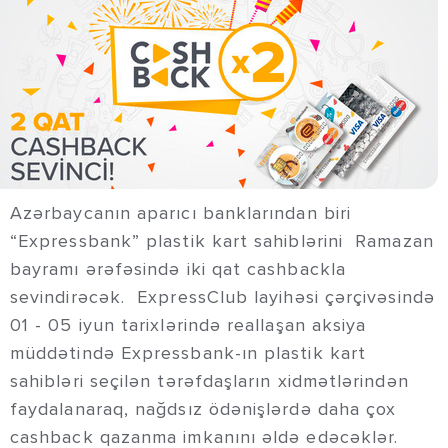
Azərbaycanın aparıcı banklarından biri
“Expressbank” plastik kart sahiblərini Ramazan
bayramı ərəfəsində iki qat cashbackla
sevindirəcək. ExpressClub layihəsi çərçivəsində
01 - 05 iyun tarixlərində reallaşan aksiya
müddətində Expressbank-ın plastik kart
sahibləri seçilən tərəfdaşların xidmətlərindən
faydalanaraq, nağdsız ödənişlərdə daha çox
cashback qazanma imkanını əldə edəcəklər.