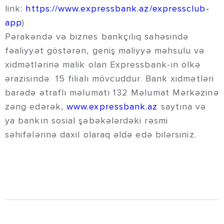
link:
https://www.expressbank.az/expressclub-
app
)
Pərakəndə və biznes bankçılıq sahəsində
fəaliyyət göstərən, geniş maliyyə məhsulu və
xidmətlərinə malik olan Expressbank-ın ölkə
ərazisində 15 filialı mövcuddur. Bank xidmətləri
barədə ətraflı məlumatı 132 Məlumat Mərkəzinə
zəng edərək,
www.expressbank.az
saytına və
ya bankın sosial şəbəkələrdəki rəsmi
səhifələrinə daxil olaraq əldə edə bilərsiniz.