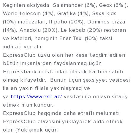
Keçirilən aksiyada Salamander (6%), Geox (6% ),
World telecom (4%), Grafika (4%), Saxa kids
(10%) mağazaları, İl patio (20%), Dominos pizza
(14%), Anadolu (20%), Le kebab (20%) restoran
və kafeləri, həmçinin Enar Taxi (10%) taksi
xidməti yer alır.
ExpressClub üzvü olan hər kəsə təqdim edilən
bütün imkanlardan faydalanmaq üçün
Expressbank-ın istənilən plastik kartına sahib
olmaq kifayətdir. Bunun üçün şəxsiyyət vəsiqəsi
ilə ən yaxın filiala yaxınlaşmaq və
ya
https://www.exb.az/
vasitəsi ilə onlayn sifariş
etmək mümkündür.
ExpressClub haqqında daha ətraflı məlumatı
ExpressClub əlavəsini yükləyərək əldə etmək
olar. (Yükləmək üçün