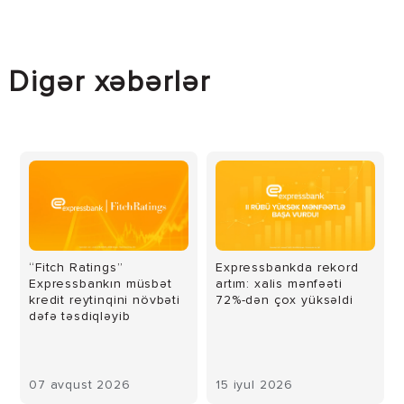
Digər xəbərlər
“Fitch Ratings”
Expressbankda rekord
Expressbankın müsbət
artım: xalis mənfəəti
kredit reytinqini növbəti
72%-dən çox yüksəldi
dəfə təsdiqləyib
07 avqust 2026
15 iyul 2026