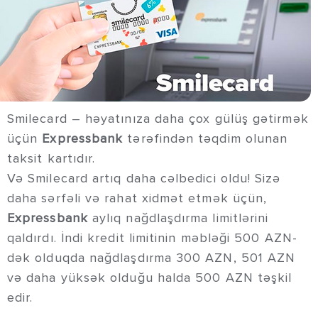
Smilecard – həyatınıza daha çox gülüş gətirmək
üçün
Expressbank
tərəfindən təqdim olunan
taksit kartıdır.
Və Smilecard artıq daha cəlbedici oldu! Sizə
daha sərfəli və rahat xidmət etmək üçün,
Expressbank
aylıq nağdlaşdırma limitlərini
qaldırdı. İndi kredit limitinin məbləği 500 AZN-
dək olduqda nağdlaşdırma 300 AZN, 501 AZN
və daha yüksək olduğu halda 500 AZN təşkil
edir.