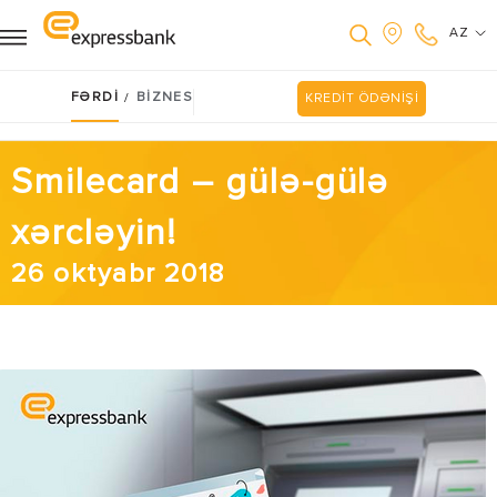
AZ
FƏRDİ
BİZNES
/
KREDİT ÖDƏNİŞİ
Smilecard – gülə-gülə
xərcləyin!
26 oktyabr 2018