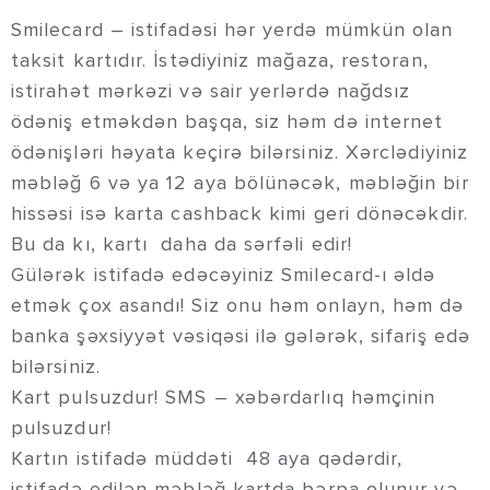
Smilecard – istifadəsi hər yerdə mümkün olan
taksit kartıdır. İstədiyiniz mağaza, restoran,
istirahət mərkəzi və sair yerlərdə nağdsız
ödəniş etməkdən başqa, siz həm də internet
ödənişləri həyata keçirə bilərsiniz. Xərclədiyiniz
məbləğ 6 və ya 12 aya bölünəcək, məbləğin bir
hissəsi isə karta cashback kimi geri dönəcəkdir.
Bu da kı, kartı daha da sərfəli edir!
Gülərək istifadə edəcəyiniz Smilecard-ı əldə
etmək çox asandı! Siz onu həm onlayn, həm də
banka şəxsiyyət vəsiqəsi ilə gələrək, sifariş edə
bilərsiniz.
Kart pulsuzdur! SMS – xəbərdarlıq həmçinin
pulsuzdur!
Kartın istifadə müddəti 48 aya qədərdir,
istifadə edilən məbləğ kartda bərpa olunur və