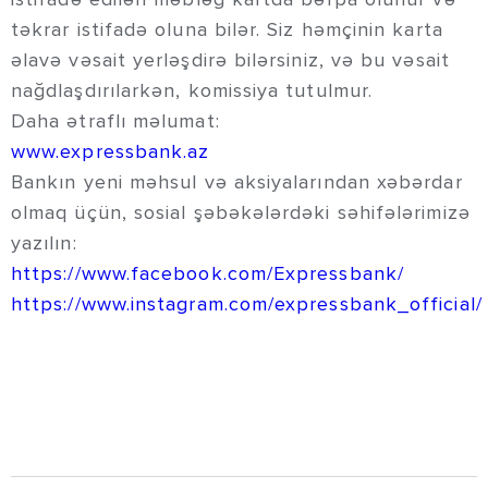
təkrar istifadə oluna bilər. Siz həmçinin karta
əlavə vəsait yerləşdirə bilərsiniz, və bu vəsait
nağdlaşdırılarkən, komissiya tutulmur.
Daha ətraflı məlumat:
www.expressbank.az
Bankın yeni məhsul və aksiyalarından xəbərdar
olmaq üçün, sosial şəbəkələrdəki səhifələrimizə
yazılın:
https://www.facebook.com/Expressbank/
https://www.instagram.com/expressbank_official/