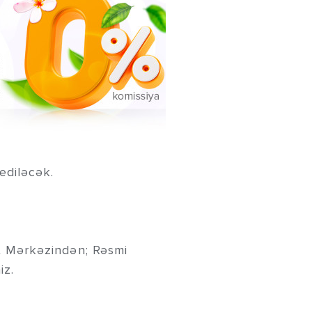
ediləcək.
t Mərkəzindən; Rəsmi
iz.