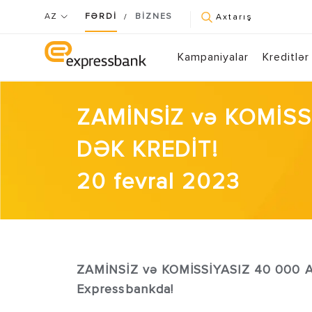
AZ
FƏRDİ
BİZNES
/
Axtarış
Kampaniyalar
Kreditlər
ZAMİNSİZ və KOMİSS
DƏK KREDİT!
20 fevral 2023
ZAMİNSİZ və KOMİSSİYASIZ 40 000
Expressbankda!