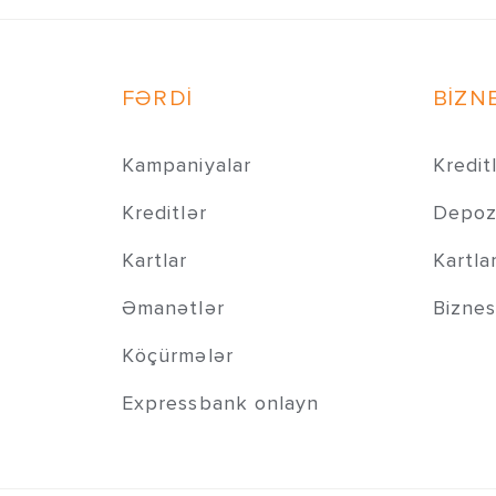
FƏRDİ
BİZN
Kampaniyalar
Kredit
Kreditlər
Depozi
Kartlar
Kartla
Əmanətlər
Biznes
Köçürmələr
Expressbank onlayn