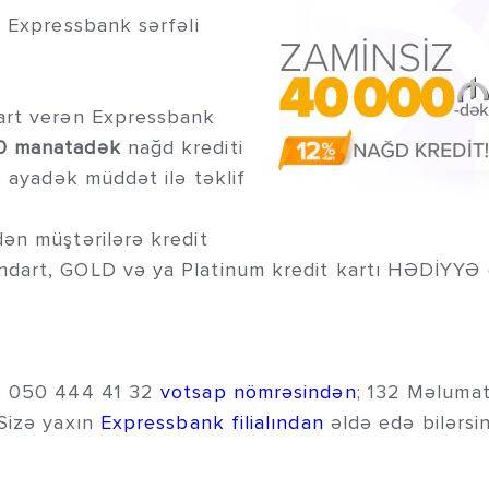
! Expressbank sərfəli
tart verən Expressbank
0 manatadək
nağd krediti
0 ayadək müddət ilə təklif
ən müştərilərə kredit
dart, GOLD və ya Platinum kredit kartı HƏDİYYƏ 
n; 050 444 41 32
votsap nömrəsindən
; 132 Məluma
 Sizə yaxın
Expressbank filialından
əldə edə bilərsin