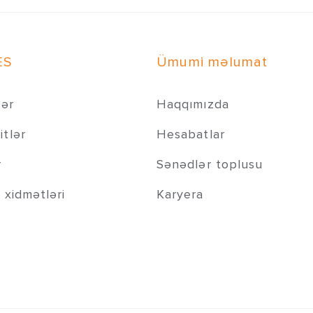
ES
Ümumi məlumat
lər
Haqqımızda
tlər
Hesabatlar
r
Sənədlər toplusu
 xidmətləri
Karyera