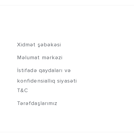
Xidmət şəbəkəsi
Məlumat mərkəzi
İstifadə qaydaları və
konfidensiallıq siyasəti
T&C
Tərəfdaşlarımız