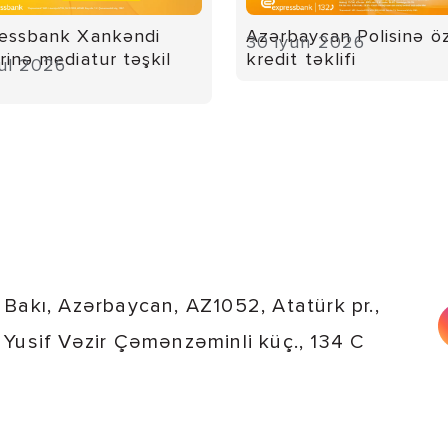
essbank Xankəndi
Azərbaycan Polisinə ö
30 iyun 2026
rinə mediatur təşkil
kredit təklifi
yul 2026
Bakı, Azərbaycan, AZ1052, Atatürk pr.,
Yusif Vəzir Çəmənzəminli küç., 134 C