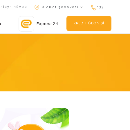
nlayn növbə
Xidmət şəbəkəsi
132
n
Express24
KREDİT ÖDƏNİŞİ
kan edin.