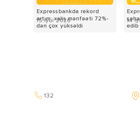
Expressbankda rekord
Expr
artım: xalis mənfəəti 72%-
şəhə
15 iyul 2026
14 i
dən çox yüksəldi
edib
132