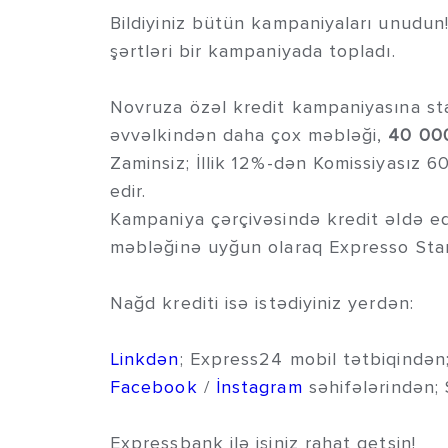
Bildiyiniz bütün kampaniyaları unudun
şərtləri bir kampaniyada topladı.
Novruza özəl kredit kampaniyasına s
əvvəlkindən daha çox məbləği,
40 00
Zaminsiz; İllik 12%-dən Komissiyasız 6
edir.
Kampaniya çərçivəsində kredit əldə ed
məbləğinə uyğun olaraq Expresso Stan
Nağd krediti isə istədiyiniz yerdən:
Linkdən
; Express24 mobil tətbiqində
Facebook
/
İnstagram
səhifələrindən;
Expressbank ilə işiniz rahat getsin!