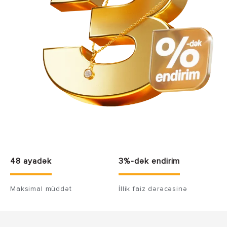
48 ayadək
3%-dək endirim
Maksimal müddət
İllik faiz dərəcəsinə