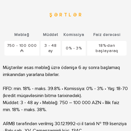
Ş Ə R T L Ə R
Məbləğ
Müddət
Komissiya
Faiz dərəcəsi
750 - 100 000
3 - 48
18%-dən
0% - 3%
₼
ay
başlayaraq
Müştərilər əsas məbləğ üzrə ödənişə 6 ay sonra başlamaq
imkanından yararlana bilərlər.
FİFD: min. 18% - maks. 39.8% • Komissiya: 0% - 3% • Yaş: 18-70
(kredit müqaviləsinin bitmə tarixinədək).
Müddət: 3 - 48 ay • Məbləğ: 750 – 100 000 AZN • İllik faiz
min. 18% - maks. 38%.
ARMB tərəfindən verilmiş 30.12.1992-ci il tarixli № 119 lisenziya
· Bakı şəh., Y.V. Çəmənzəminli küç. 134C