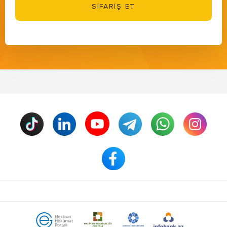
SİFARİŞ ET