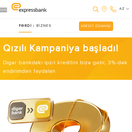
AZ
FƏRDİ
BİZNES
/
KREDİT ÖDƏNİŞİ
Qızılı Kampaniya başladı!
Digər bankdakı qızıl kreditini bizə gətir, 3%-dək
endirimdən faydalan