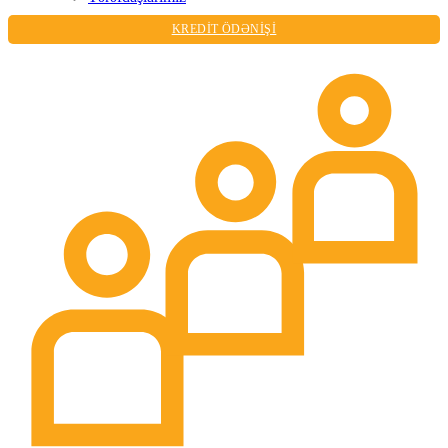
KREDİT ÖDƏNİŞİ