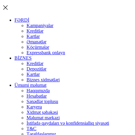
FƏRDİ
Kampaniyalar
Kreditlər
Kartlar
Əmanətlər
Köçürmələr
Expressbank onlayn
BİZNES
Kreditlər
Depozitlər
Kartlar
Biznes xidmətləri
Ümumi məlumat
Haqqımızda
Hesabatlar
Sənədlər toplusu
Karyera
Xidmət şəbəkəsi
Məlumat mərkəzi
İstifadə qaydaları və konfidensiallıq siyasəti
T&C
Tərəfdaşlarımız